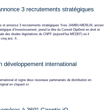
nnonce 3 recrutements stratégiques
tés et annonce 3 recrutements stratégiques Yves JAMBU-MERLIN, ancien
tégique d’Investissement, prend la tête du Conseil Diplômé en droit et
nérale des études législatives du CNPF (aujourd’hui MEDEF) où il
cinq ans. Il...
n développement international
national et signe deux nouveaux partenariats de distribution en
iginal en cliquant ici
améras à 360° Giroptic iO