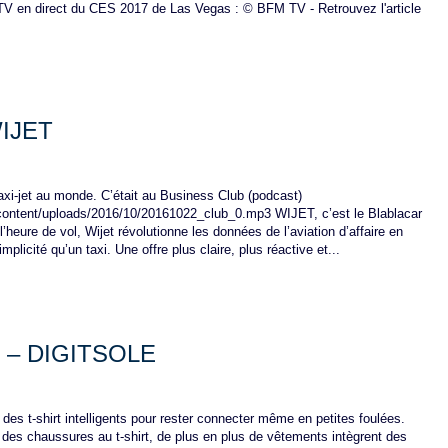
TV en direct du CES 2017 de Las Vegas : © BFM TV - Retrouvez l'article
WIJET
axi-jet au monde. C’était au Business Club (podcast)
-content/uploads/2016/10/20161022_club_0.mp3 WIJET, c’est le Blablacar
heure de vol, Wijet révolutionne les données de l’aviation d’affaire en
licité qu’un taxi. Une offre plus claire, plus réactive et...
k – DIGITSOLE
es t-shirt intelligents pour rester connecter même en petites foulées.
des chaussures au t-shirt, de plus en plus de vêtements intègrent des