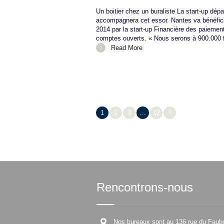
Un boitier chez un buraliste La start-up dép
accompagnera cet essor. Nantes va bénéfici
2014 par la start-up Financière des paiement
comptes ouverts. « Nous serons à 900.000 f
Read More
1
2
3
…
12
Rencontrons-nous
Nos bureaux sont au 136 rue du Faub