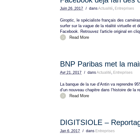
Juin
26,
2017
/
dans
Actualité
,
Entreprises
Giroptic, le spécialiste français des caméra
surfer sur la vague de la réalité virtuelle et
Facebook. Retrouvez l'article original en cliq
Read More
BNP Paribas met la mai
Avr
21,
2017
/
dans
Actualité
,
Entreprises
La banque de la rue d’Antin va reprendre 9
d’un nouveau chapitre dans l’histoire de la rel
Read More
DIGITSIOLE – Reporta
Jan
6,
2017
/
dans
Entreprises