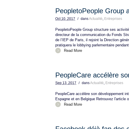
PeopletoPeople Group a
Oct
10,
2017
/
dans
Actualité
,
Entreprises
PeopletoPeople Group structure ses activi
directeur de la communication du Fonds Stra
de l’IEP de Paris, il rejoint la Direction gé
pratiquera le lobbying parlementaire pendant 
Read More
PeopleCare accélère so
Sep
13,
2017
/
dans
Actualité
,
Entreprises
PeopleCare accélère son développement inter
Espagne et en Belgique Retrouvez l'article or
Read More
Facebook déjà fan des c