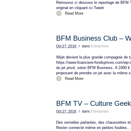
Retrouvez ci dessous le reportage de BFM 
original en cliquant ici Tweet
Read More
BFM Business Club – 
Oct
27,
2016
/
dans
Entreprises
Wijet devient la plus grande compagnie de t
https://www.financiere-fondsprives.com/wp
du jet privé, selon BFM Business. A 2400 € l’
proposant de prendre un jet avec la même simp
Read More
BFM TV – Culture Gee
Oct
27,
2016
/
dans
Entreprises
Des semelles parlantes, des chaussettes et d
Rester connecté même en petites foulées... 