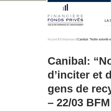
LA 
Accueil
/
Entreprises
/
Canibal: “Notre volonté 
Canibal: “No
d’inciter et
gens de recy
– 22/03 BFM