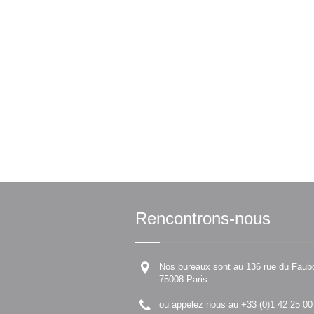
Rencontrons-nous
Nos bureaux sont au 136 rue du Faub
75008 Paris
ou appelez nous au +33 (0)1 42 25 00